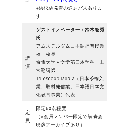
※浜松駅発着の送迎バスありま
す
ゲストイノベーター：
鈴木隆秀
氏
アムステルダム日本語補習授業
校 校長
講
雷電大学人文学部日本学科 非
演
常勤講師
Telescoop Media（日本茶輸入
業、取材発信業、日本語日本文
化教育事業）代表
限定50名程度
定
（※会員メンバー限定で講演会
員
映像アーカイブあり）