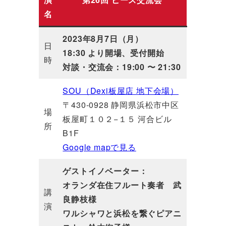
名
2023年8月7日（月）
日
18:30 より開場、受付開始
時
対談・交流会：19:00 〜 21:30
SOU（Dexi板屋店 地下会場）
〒430-0928 静岡県浜松市中区
場
板屋町１０２−１５ 河合ビル
所
B1F
Google mapで見る
ゲストイノベーター：
オランダ在住フルート奏者 武
講
良静枝様
演
ワルシャワと浜松を繋ぐピアニ