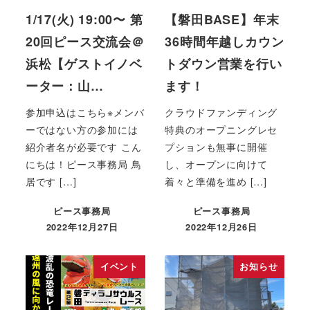
1/17(火) 19:00〜 第
【磐田BASE】年末
20回ピース交流会＠
36時間年越しカウン
浜松【ゲストイノベ
トダウン営業を行い
ーター：山…
ます！
参加申込はこちら※メンバ
クラウドファンディング
ーではない方の参加には
特典のオープニングレセ
紹介者名が必要です こん
プションも無事に開催
にちは！ピース事務局 鳥
し、オープンに向けて
居です […]
着々と準備を進め […]
ピース事務局
ピース事務局
2022年12月27日
2022年12月26日
イベント
お知らせ