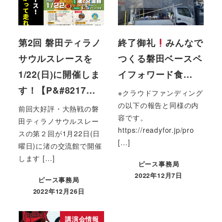
第2回 磐田ティラノ
終了御礼
みんなで
サウルスレースを
つくる磐田ベースペ
1/22(日)に開催しま
イフォワード食…
す！【P&#8217…
※クラウドファンディング
の以下の報告と同様の内
前回大好評・大熱戦の磐
容です。
田ティラノサウルスレー
https://readyfor.jp/pro
スの第２回が1月22日(日
[…]
曜日)に渚の交流館で開催
します […]
ピース事務局
2022年12月7日
ピース事務局
2022年12月26日
講演会情報