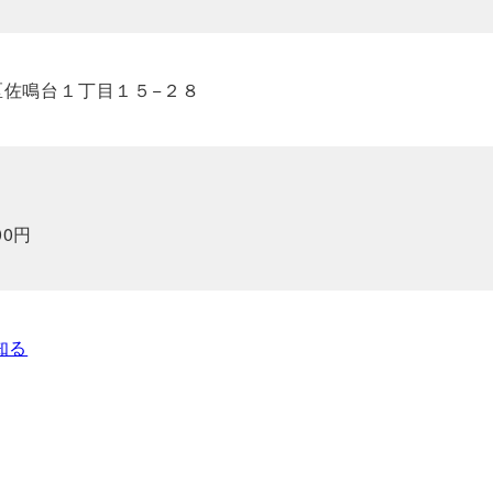
央区佐鳴台１丁目１５−２８
00円
知る