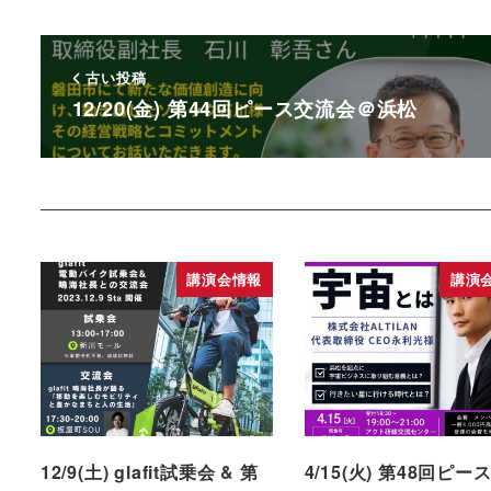
古い投稿
12/20(金) 第44回ピース交流会＠浜松
講演会情報
講演
12/9(土) glafit試乗会 & 第
4/15(火) 第48回ピー