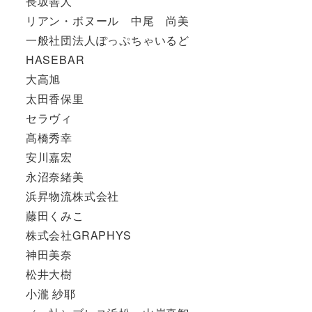
長坂善人
リアン・ボヌール 中尾 尚美
一般社団法人ぽっぷちゃいるど
HASEBAR
大高旭
太田香保里
セラヴィ
髙橋秀幸
安川嘉宏
永沼奈緒美
浜昇物流株式会社
藤田くみこ
株式会社GRAPHYS
神田美奈
松井大樹
小瀧 紗耶