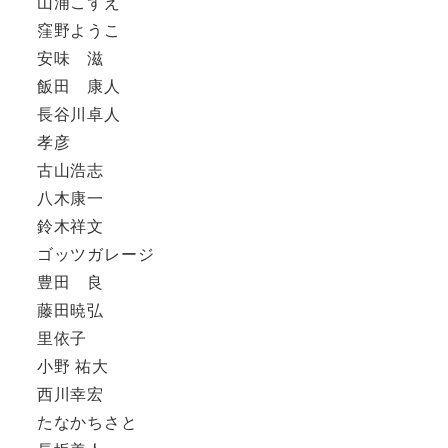
山浦こずえ
窪野ようこ
安味 滋
飯田 康人
長谷川卓人
孝彦
古山浩志
八木康一
鈴木祥文
ゴッツガレージ
豊田 良
藤田暁弘
里依子
小野 祐大
西川幸宏
たなかちさと