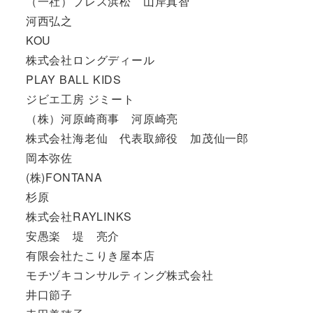
（一社）ブレス浜松 山岸真智
河西弘之
KOU
株式会社ロングディール
PLAY BALL KIDS
ジビエ工房 ジミート
（株）河原崎商事 河原崎亮
株式会社海老仙 代表取締役 加茂仙一郎
岡本弥佐
(株)FONTANA
杉原
株式会社RAYLINKS
安愚楽 堤 亮介
有限会社たこりき屋本店
モチヅキコンサルティング株式会社
井口節子