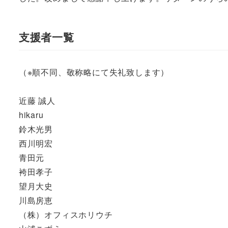
支援者一覧
（※順不同、敬称略にて失礼致します）
近藤 誠人
hikaru
鈴木光男
西川明宏
青田元
袴田孝子
望月大史
川島房恵
（株）オフィスホリウチ